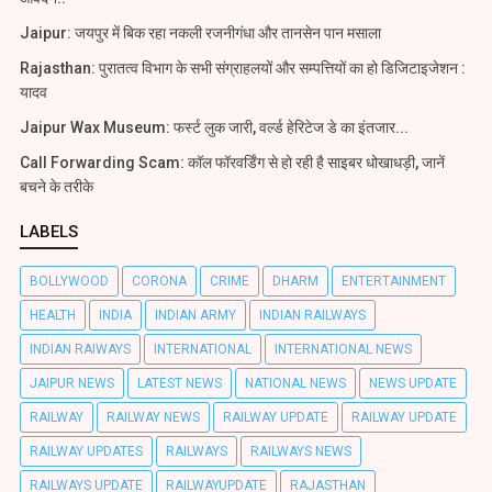
Jaipur: जयपुर में बिक रहा नकली रजनीगंधा और तानसेन पान मसाला
Rajasthan: पुरातत्व विभाग के सभी संग्राहलयों और सम्पत्तियों का हो डिजिटाइजेशन :
यादव
Jaipur Wax Museum: फर्स्ट लुक जारी, वर्ल्ड हेरिटेज डे का इंतजार...
Call Forwarding Scam: कॉल फॉरवर्डिंग से हो रही है साइबर धोखाधड़ी, जानें
बचने के तरीके
LABELS
BOLLYWOOD
CORONA
CRIME
DHARM
ENTERTAINMENT
HEALTH
INDIA
INDIAN ARMY
INDIAN RAILWAYS
INDIAN RAIWAYS
INTERNATIONAL
INTERNATIONAL NEWS
JAIPUR NEWS
LATEST NEWS
NATIONAL NEWS
NEWS UPDATE
RAILWAY
RAILWAY NEWS
RAILWAY UPDATE
RAILWAY UPDATE
RAILWAY UPDATES
RAILWAYS
RAILWAYS NEWS
RAILWAYS UPDATE
RAILWAYUPDATE
RAJASTHAN