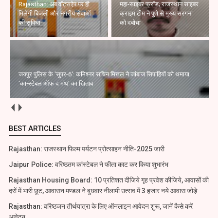
Rajasthan: अब वॉट्सऐप पर ही
महा-साइबर फ्रॉड; राजस्थान साइबर
मिलेगी बिजली और नगरीय सेवाओं
क्राइम टीम ने पुणे से मुख्य सरगना
की सुविधा
को दबोचा
जयपुर पुलिस के 'सुपर-6': कमिश्नर सचिन मित्तल ने जांबाज सिपाहियों को थमाया
'कान्स्टेबल ऑफ द मंथ' का खिताब
BEST ARTICLES
Rajasthan: राजस्थान फिल्म पर्यटन प्रोत्साहन नीति-2025 जारी
Jaipur Police: वरिष्ठतम कांस्टेबल ने फीता काट कर किया शुभारंभ
Rajasthan Housing Board: 10 प्रतिशत दीजिये गृह प्रवेश कीजिये, आवासों की
दरों में भारी छूट, आवासन मण्डल ने बुधवार नीलामी उत्सव में 3 हजार नये आवास जोडे़
Rajasthan: वरिष्ठजन तीर्थयात्रा के लिए ऑनलाइन आवेदन शुरू, जानें कैसे करें
आवेदन..