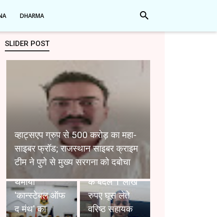
search
NA
DHARMA
SLIDER POST
जयपुर पुलिस के
'सुपर-6':
व्हाट्सएप ग्रुप से 500 करोड़ का महा-
कमिश्नर सचिन
साइबर फ्रॉड; राजस्थान साइबर क्राइम
मित्तल ने जांबाज
Udaipur: डेथ
टीम ने पुणे से मुख्य सरगना को दबोचा
सिपाहियों को
क्लेम पास करने
थमाया
के बदले 1 लाख
'कान्स्टेबल ऑफ
रुपए घूस लेते
द मंथ' का
वरिष्ठ सहायक