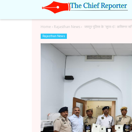
Home
›
Rajasthan News
›
जयपुर पुलिस के 'सुपर-6': कमिश्नर सच
Rajasthan News