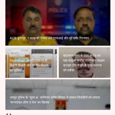
ACB डूंगरपुर: 1 लाख की रिश्वत लेते एएसआई और पूर्व पार्षद गिरफ्तार
व्हाट्सएप ग्रुप से 500 करोड़ का
Rajasthan: अब वॉट्सऐप पर ही
महा-साइबर फ्रॉड; राजस्थान साइबर
मिलेगी बिजली और नगरीय सेवाओं
क्राइम टीम ने पुणे से मुख्य सरगना
की सुविधा
को दबोचा
जयपुर पुलिस के 'सुपर-6': कमिश्नर सचिन मित्तल ने जांबाज सिपाहियों को थमाया
'कान्स्टेबल ऑफ द मंथ' का खिताब