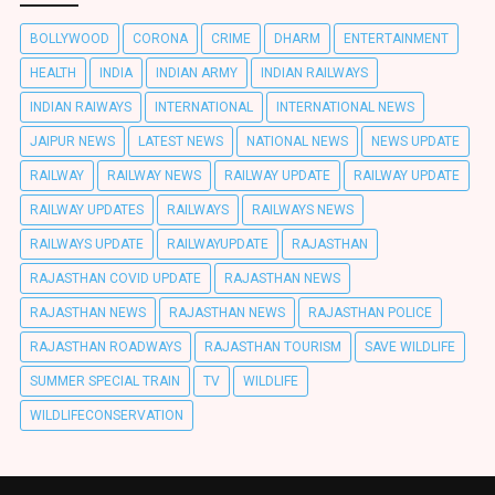
BOLLYWOOD
CORONA
CRIME
DHARM
ENTERTAINMENT
HEALTH
INDIA
INDIAN ARMY
INDIAN RAILWAYS
INDIAN RAIWAYS
INTERNATIONAL
INTERNATIONAL NEWS
JAIPUR NEWS
LATEST NEWS
NATIONAL NEWS
NEWS UPDATE
RAILWAY
RAILWAY NEWS
RAILWAY UPDATE
RAILWAY UPDATE
RAILWAY UPDATES
RAILWAYS
RAILWAYS NEWS
RAILWAYS UPDATE
RAILWAYUPDATE
RAJASTHAN
RAJASTHAN COVID UPDATE
RAJASTHAN NEWS
RAJASTHAN NEWS
RAJASTHAN NEWS
RAJASTHAN POLICE
RAJASTHAN ROADWAYS
RAJASTHAN TOURISM
SAVE WILDLIFE
SUMMER SPECIAL TRAIN
TV
WILDLIFE
WILDLIFECONSERVATION